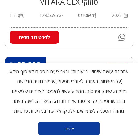
סוזוקי VITARA GLX
2023
אוטומט
129,569
יד 1
לפרטים נוספים
89,990
₪
אתר זה עושה שימוש ב"עוגיות" ובאמצעים נוספים לאיסוף מידע
(על השימוש באתר), לצורכי תפעול, שיפור חווית הגלישה,
מדידה, שיווק ופרסום. המידע עשוי להימסר לצדדים שלישיים
בהם שותפי מדיה ופרסום של החברה. המשך הגלישה באתר
מהווה הסכמה לשימושים אלו.
קרא/י עוד במדיניות פרטיות
תמונה
רמת
אבזור
בטיחותי
אישור