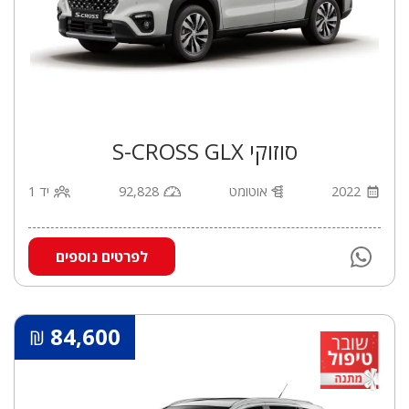
סוזוקי S-CROSS GLX
2022
אוטומט
92,828
יד 1
לפרטים נוספים
84,600
₪