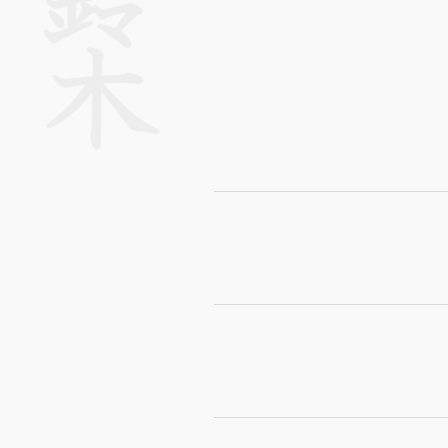
ם מנוע חשמלי קטן. המערכת
הבנזין בזמן האצה, מה שמפחית את צריכת הדלק בכ-15% בממוצע. בנוסף, המערכת
נסיעה ואינה דורשת טעינה
כת החשמלית מסייעת
עימה יותר.