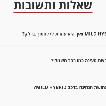
שאלות ותשובות
מערכת MILD HYBRID היא טכנולוגיה חדשנית המשלבת מנוע בנזין ע
מסייעת למנוע 
בזמן בלימה ומשתמשת בה לסיוע בהאצה הבאה.
שת טעינה כמו רכב חשמלי?
לא, מערכת MILD HYBRID טוענת את עצמה באופן אוטומטי במהלך ה
הסוללה נטענת באמצעות אנרגיית הבלימה ופעולת המנוע.
נהיגה ברכב MILD HYBRID?
שתרגישו הוא תאוצה חלקה יותר והתנעה שקטה יותר. המער
ומספקת מומנט נוסף בתחילת הנסיעה, מה שהופך את החוויה לנ