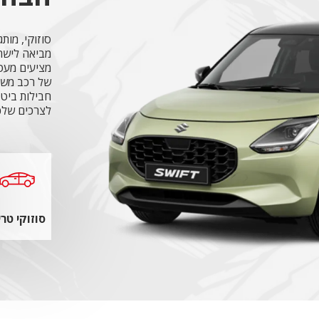
מביאה לישר
מציעים מעטפ
של רכב משו
חבילות ביטו
לצרכים שלכ
תמונה
תמונה
סוזוקי טרי