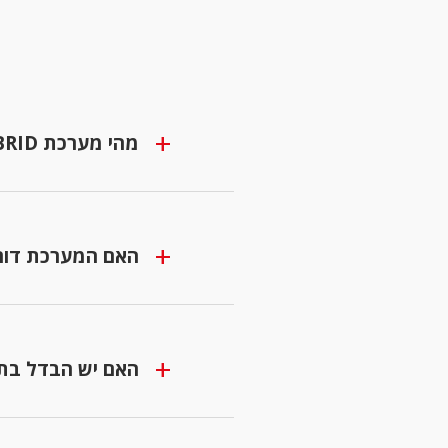
מהי מערכת MILD HYBRID ואיך היא עוזרת לי לחסוך בדלק?
אוגרת אנרגיה 
האם המערכת דור
חיצונית כלל. 
האם יש הבדל בתחושת ה
ההבדל העיקרי 
למנוע הבנזין 