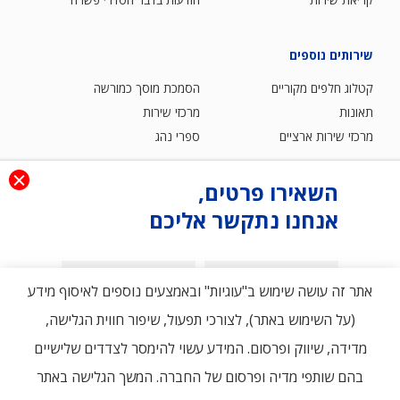
שירותים נוספים
קטלוג חלפים מקוריים
הסמכת מוסך כמורשה
תאונות
מרכזי שירות
מרכזי שירות ארציים
ספרי נהג
השאירו פרטים,
אודות
אנחנו נתקשר אליכם
בלוג
שאלות ותשובות
הצהרת נגישות
מדיניות פרטיות ותנאי שימוש
צור קשר
שם פרטי
שם משפחה
אתר זה עושה שימוש ב"עוגיות" ובאמצעים נוספים לאיסוף מידע
(על השימוש באתר), לצורכי תפעול, שיפור חווית הגלישה,
טלפון
מדידה, שיווק ופרסום. המידע עשוי להימסר לצדדים שלישיים
דוא"ל
בהם שותפי מדיה ופרסום של החברה. המשך הגלישה באתר