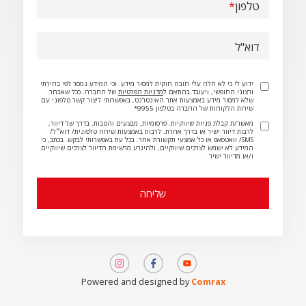
טלפון
דוא"ל
ידוע לי כי לא חלה עלי חובה חוקית למסור מידע. וכי המידע נמסר לפי בחירתי
ורצוני החופשי, ויעובד בהתאם ל
מדניות הפרטיות
של החברה. ככל שאבחר
שלא למסור מידע באמצעות אתר האינטרנט, באפשרותי ליצור קשר טלפוני עם
שירות הלקוחות של החברה בטלפון 9955*
מאשר/ת קבלת פניות שיווקיות. פרסומיות, מבצעים והטבות, בדרך של דיוור,
לרבות דיוור ישיר או בדרך אחרת. לרבות באמצעות שיחה טלפונית/ דוא״ל/
SMS/ וואטסאפ או כל אמצעי תקשורת אחר. בכל עת באפשרותי לבקש. בכתב, כי
המידע לא ישמש לצרכים שיווקיים, ולהיגרע מרשימת הדיוור לצרכים שיווקיים
ו/או מדיוור ישיר.
תמונה
תמונה
תמונה
Powered and designed by
Comrax