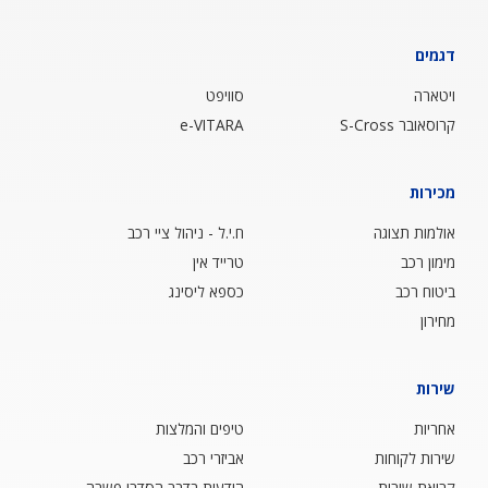
דגמים
ויטארה
סוויפט
קרוסאובר S-Cross
e-VITARA
מכירות
אולמות תצוגה
ח.י.ל - ניהול ציי רכב
מימון רכב
טרייד אין
ביטוח רכב
כספא ליסינג
מחירון
שירות
אחריות
טיפים והמלצות
שירות לקוחות
אביזרי רכב
קריאת שירות
הודעות בדבר הסדרי פשרה