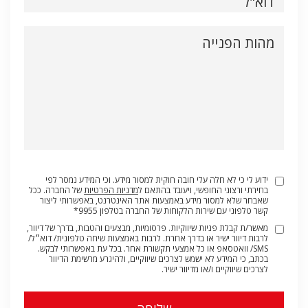
דוא"ל
מהות הפנייה
ידוע לי כי לא חלה עלי חובה חוקית למסור מידע. וכי המידע נמסר לפי
בחירתי ורצוני החופשי, ויעובד בהתאם ל
מדניות הפרטיות
של החברה. ככל
שאבחר שלא למסור מידע באמצעות אתר האינטרנט, באפשרותי ליצור
קשר טלפוני עם שירות הלקוחות של החברה בטלפון 9955*
מאשר/ת קבלת פניות שיווקיות. פרסומיות, מבצעים והטבות, בדרך של דיוור,
לרבות דיוור ישיר או בדרך אחרת. לרבות באמצעות שיחה טלפונית/ דוא״ל/
SMS/ וואטסאפ או כל אמצעי תקשורת אחר. בכל עת באפשרותי לבקש.
בכתב, כי המידע לא ישמש לצרכים שיווקיים, ולהיגרע מרשימת הדיוור
לצרכים שיווקיים ו/או מדיוור ישיר.