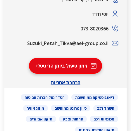
יוסי חדד
073-8020366
Suzuki_Petah_Tikva@ael-group.co.il
זימון טיפול ביומן הדיגיטלי
הרחבת אחריות
דיאגנוסטיקה ממוחשבת
הסדר מול חברות הביטוח
חשמל רכב
כיוון פרונט ממוחשב
מיזוג אוויר
מכונאות רכב
פחחות וצבע
תיקון אביזרים
תיקון והחלפת צמיגים