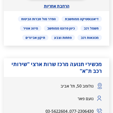
הרחבת אחריות
דיאגנוסטיקה ממוחשבת
הסדר מול חברות הביטוח
חשמל רכב
כיוון פרונט ממוחשב
מיזוג אוויר
מכונאות רכב
פחחות וצבע
תיקון אביזרים
מכשירי תנועה מרכז שרות ארצי "שירותי
רכב ת"א"
גולומב 50, תל אביב
נועם פאר
03-5622604
,
077-2306430