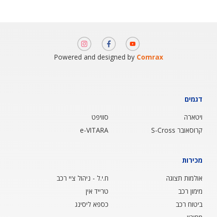
תמונה
תמונה
תמונה
Powered and designed by
Comrax
דגמים
ויטארה
סוויפט
קרוסאובר S-Cross
e-VITARA
מכירות
אולמות תצוגה
ח.י.ל - ניהול ציי רכב
מימון רכב
טרייד אין
ביטוח רכב
כספא ליסינג