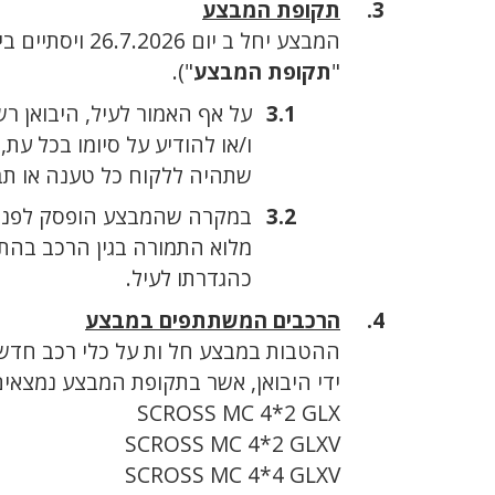
תקופת המבצע
המבצע יחל ב יום 26.7.2026 ויסתיים ביום 30.8.2026 (כולל) או עד גמר המלאי, לפי המוקדם מבניהם (להלן:
"
תקופת המבצע
").
על אף האמור לעיל, היבואן ר
ו/או להודיע על סיומו בכל עת, מכל סיבה שה
שתהיה ללקוח כל טענה או תביע
במקרה שהמבצע הופסק לפני ת
מלוא התמורה בגין הרכב בהת
כהגדרתו לעיל.
הרכבים המשתתפים במבצע
ההטבות במבצע חל ות על כלי רכב חדשי
ידי היבואן, אשר בתקופת המבצע נמצאים ב
SCROSS MC 4*2 GLX
SCROSS MC 4*2 GLXV
SCROSS MC 4*4 GLXV