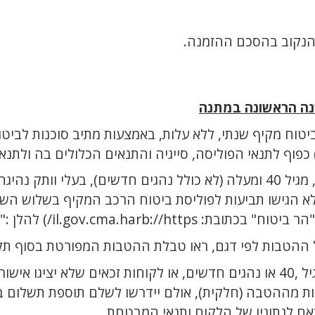
 הנקוב בהסכם ההזמנה.
שנה הראשונה במתנה
וח מקיף שנתי, ללא עלות, באמצעות מתיב סוכנות לביטוח בע"מ, 
 כפוף לתנאי הפוליסה, סייגיה והתנאים הכלולים בה ולת
נהיגה של מעל שנה, שיציגו
לא הגישו תביעות לפוליסת ביטוח הרכב המקיף בשלוש הש
ובת: il.gov.cma.harb://https/) להלן :"
 ההטבות לפי דגם, ראו טבלת ההטבות המפורטת בסוף תקנ
 עבר ביטוחי נקי,
נות מההטבה (חלקית), אולם יידרשו לשלם תוספת תשלום בס
 לנתוניו של הלקוח ותנאי המבטחת.