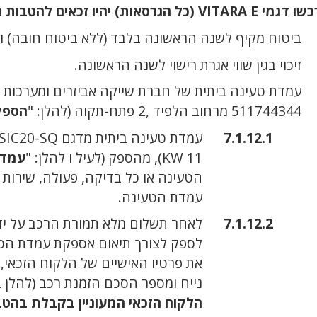
 יהיו זכאים להטבות הבאות בלבד:
ביטוח מקיף לשנה הראשונה בלבד (ללא ביטוח חובה) 
זיכוי בגין שווי אגרת רישוי לשנה הראשונה.
עמדת טעינה ביתית של חברת שייקה אביזרים ומערכות ס
511744344 מרחוב הלפיד ,2 פתח-תקוה (להלן: "
הספק
עמדת טעינה ביתית מדגם BASIC20-SQ (הספק טעינה ביתית מקסימלית
11 KW), מהספק (לעיל ו להלן: "
עמדת
הטעינה או כל בדיקה, פעולה, שירות
עמדת הטעינה.
לאחר תשלום מלא תמורת הרכב על ידי 
לספק לצורך תיאום אספקת עמדת הטעי
את פרטיו האישיים של הלקוח הזכאי, 
נייח ומספר הסכם הזמנת רכב (להלן ב
הלקוח הזכאי המעוניין בקבלת בהטב