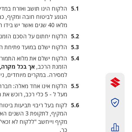
הלקוח הינו תושב ואזרח במדינת ישראל אשר מלאו לו 18 
הנוגע לביטוח חובה ומקיף, כמפורט בסעיף 7.1 להלן, על הלקוח להיות
מלאו 40 שנים ואשר יש בידו רישיון נהיגה תקף ועומד בכל התנאים המפורטים בסעיף 7.1 להלן.
הלקוח יחתום על הסכם הזמנ
הלקוח ישלם במועד פתיחת ההזמ
הלקוח ישלם את מלוא התמורה
הזמנת הרכב,
אך בכל מקרה, לא יאו
למסירה. במקרים מיוחדים, ניתן לבקש הארכה של 
הלקוח אינו אחד מאלה: חברה 
מעל ל - 5 כלי רכב, רוכש את הרכב על מנת שישמש כמונית או כרכב ללימוד נהיגה.
תמונה
לקוח בעל ריבוי תביעות ביטוח,
המקיף, לתקופת 3 השנים האחרונות, או לקוח שהמבטחת לא תאשר לבטח אותו, לא יהיה זכאי לביטוח
מקיף וייחשב "ללקוח לא זכאי".
תמונה
כך.