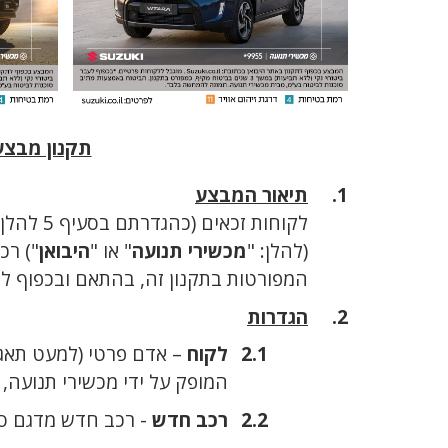
תקנון מבצע יולי -אוגוסט 2026 - סוז
תיאור המבצע
לקוחות זכאים (כהגדרתם בסעיף 5 להלן) אשר ירכשו ממכשירי תנועה ומכוניות (2004) בע"מ, ח.פ. 513619601
(להלן: "
מכשירי תנועה
" או "
היבואן
") רכב חדש (
המפורטות בתקנון זה, בהתאם ובכפוף לת
הגדרות
לקוח
– אדם פרטי (למעט תאג
המופק על ידי מכשירי תנועה, 
רכב חדש
- רכב חדש מדגם סוז