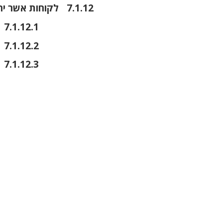
לקוחות אשר ירכשו דגמי VITARA E (כל הגרסאות)