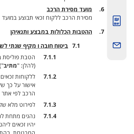
מועד מסירת הרכב
מסירת הרכב ללקוח זכאי תבוצע במועד
תמונה
ההטבות הכלולות במבצע ותנאיהן
ביטוח חובה ו מקיף שנתי ל
תמונה
הטבת פוליסת ביט
(להלן: "
מתיב
")
ללקוחות זכאים, מגיל 40 ומעלה (לא כולל נהגים חדשים), בעלי וותק 
אישור על כך ש
הרכב לפי אתר "הר ביטוח" בכת
לפירוט מלא של
נהגים מתחת לגיל ,40 או נהגים חדשים, או לקוחות זכאים שלא יציגו אישור על
יהיו זכאים ליה
המבטחת, בהתאם