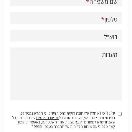
שם משפחה
טלפון
דוא"ל
הערות
ידוע לי כי לא חלה עלי חובה חוקית למסור מידע. וכי המידע נמסר לפי
בחירתי ורצוני החופשי, ויעובד בהתאם ל
מדניות הפרטיות
של החברה. ככל
שאבחר שלא למסור מידע באמצעות אתר האינטרנט, באפשרותי ליצור
קשר טלפוני עם שירות הלקוחות של החברה בטלפון 9955*