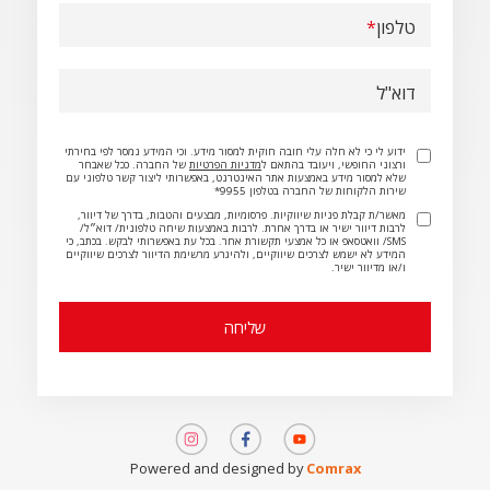
טלפון
דוא"ל
ידוע לי כי לא חלה עלי חובה חוקית למסור מידע. וכי המידע נמסר לפי בחירתי
ורצוני החופשי, ויעובד בהתאם ל
מדניות הפרטיות
של החברה. ככל שאבחר
שלא למסור מידע באמצעות אתר האינטרנט, באפשרותי ליצור קשר טלפוני עם
שירות הלקוחות של החברה בטלפון 9955*
מאשר/ת קבלת פניות שיווקיות. פרסומיות, מבצעים והטבות, בדרך של דיוור,
לרבות דיוור ישיר או בדרך אחרת. לרבות באמצעות שיחה טלפונית/ דוא״ל/
SMS/ וואטסאפ או כל אמצעי תקשורת אחר. בכל עת באפשרותי לבקש. בכתב, כי
המידע לא ישמש לצרכים שיווקיים, ולהיגרע מרשימת הדיוור לצרכים שיווקיים
ו/או מדיוור ישיר.
תמונה
תמונה
תמונה
Powered and designed by
Comrax