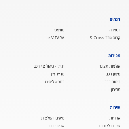
דגמים
ויטארה
סוויפט
קרוסאובר S-Cross
e-VITARA
מכירות
אולמות תצוגה
ח.י.ל - ניהול ציי רכב
מימון רכב
טרייד אין
ביטוח רכב
כספא ליסינג
מחירון
שירות
אחריות
טיפים והמלצות
שירות לקוחות
אביזרי רכב