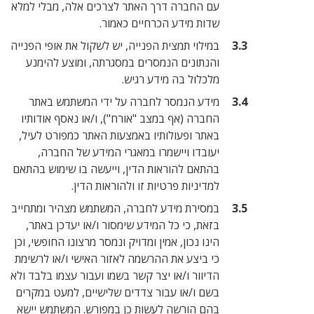
עם החברה דרך האתר לצרכים אלה, מבלי למלא
שדות מידע הכרחיים כאמור.
במילוי תמצית הפנייה, יש לשקול את אופי הפנייה
והנתונים הנמסרים במסגרתה, ומוצע להימנע
מלכלול בה מידע רגיש.
מידע הנמסר לחברה על ידי המשתמש באתר
החברה (אף במצב "אורח"), ו/או נאסף אודותיו
באתר ופעולותיו באמצעות האתר כמפורט לעיל,
יעובדו ויישמרו במאגרי המידע של החברה,
בהתאם להוראות הדין, וייעשה בו שימוש בהתאם
למדיניות פרטיות זו ולהוראות הדין.
במסירת מידע לחברה, המשתמש מצהיר ומתחייב
בזאת, כי כל המידע שימסור ו/או יעדכן באתר,
הינו נכון, אמין ומדויק ונמסר מרצונו החופשי, וכן
כי ביצע את ההרשמה לאזור האישי ו/או לרשימת
הדיוור ו/או יצר קשר בשמו ועבור עצמו בלבד ולא
בשם ו/או עבור צדדים שלישיים, למעט במקרים
בהם הורשה לעשות כן במפורש. המשתמש יישא