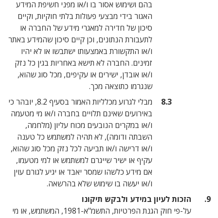
בהם ושימוש אסור בו ו/או מפני חשיפת המידע
האגור בידי מבצעי פעולות בלתי חוקיות, וקיים
סיכון של חדירה למאגרי מידע של החברה או
לתעבורת הנתונים, וכן קיים סיכון שהמידע באתר
ו/או התקשורת באמצעותו ישתבשו או לא יהיו
זמינים. החברה לא תישא באחריות בגין כל נזק
ו/או אובדן, ישירים או עקיפים, מכל סוג שהוא,
שנגרמו כתוצאה מכך.
מבלי לגרוע מכלליות האמור בסעיף 8.2, יובהר כי
באירועים שאינם תלויים בחברה ו/או מי מטעמה
ו/או במקרים הנובעים מכוח עליון (מלחמה,
השבתה ודומה), לא תהיה למשתמש כל טענה
ו/או דרישה ו/או תביעה לכל נזק מכל סוג שהוא,
עקיף או ישיר שייגרם למשתמש או למי מטעמו,
אם מידע כלשהו שמסר יאבד או יגיע לגורם עוין
ו/או יעשה בו שימוש שלא בהרשאה.
ן במידע ולבקש תיקונו
על-פי חוק הגנת הפרטיות, התשמ"א-1981, המשתמש, או מי