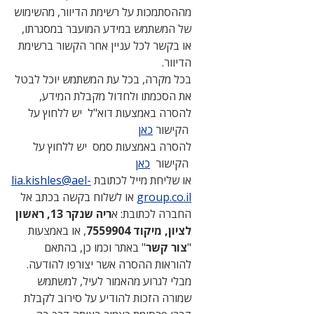
מההסתמכות על רשימת הדיוור, מהשימוש
של המשתמש במידע המועבר במסגרתו,
או בקשר לכל עניין אחר הקשור ברשימת
הדיוור.
בכל מקרה, בכל עת המשתמש יוכל לבטל
את הסכמתו ולחדול מקבלת המידע,
להסרה באמצעות דוא"ל יש ללחוץ על
הקישור
כאן
להסרה באמצעות סמס יש ללחוץ על
הקישור
כאן
או שליחת מייל לכתובת
lia.kishles@ael-
group.co.il
או לשלוח בקשה בכתב אל
החברה לכתובת: א
ריה שנקר 13, ראשון
לציון, מיקוד 7559904
, או באמצעות
"
צור קשר
" באתר וכמו כן, בהתאם
להוראות ההסרה אשר יצורפו להודעה.
מבלי לגרוע מהאמור לעיל, למשתמש
שמורה הזכות להודיע על סירוב לקבלת