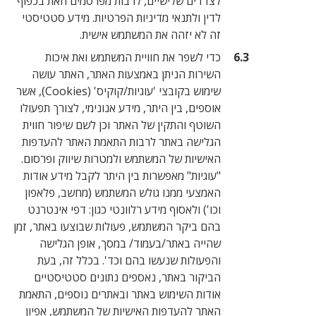
לצדדים שלישיים, לרבות מפרסמים וזאת בכפוף
לדין ולתנאי מדיניות הפרטיות. מידע סטטיסטי
זה לא יזהה את המשתמש אישית.
כדי לשפר את חוויית המשתמש ואת איכות
השירות הניתן באמצעות האתר, האתר עושה
שימוש בקובצי 'עוגיות/קוקיס' (Cookies), אשר
אוספים, בין היתר, מידע אנונימי, לצורך תפעולו
השוטף והתקין של האתר וכן לשם שיפור חווית
הגלישה באתר לרבות התאמת האתר להעדפות
האישיות של המשתמש ולמטרות שיווק ופרסום.
"עוגיות" מאפשרות בין היתר לקבל מידע אודות
האמצעי ממנו גולש המשתמש (מחשב, פלאפון
וכו') ולאסוף מידע רלוונטי כגון: דפי אינטרנט
בהם ביקר המשתמש, פעולות שבוצעו באתר, זמן
שהייה באתר/בעמוד/ במסך, אופן הגלישה
והפעולות שנעשו בהם וכד'. בכלל זה, בעת
הביקור באתר, נאספים נתונים סטטיסטיים
אודות השימוש באתר ובאתרים נוספים, התאמת
האתר להעדפות האישיות של המשתמש, אפיון