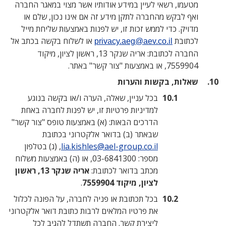
 לעיין במידע אודותיו אשר מצוי במאגר החברה
חברה לתקן מידע זה אם אינו נכון, שלם או
לממש זכות זו, יש לפנות באמצעות שליחת מייל
או לשלוח בקשה בכתב אל
privacy.aeg@aev.co
החברה לכתובת: אריה שנקר 13, ראשון לציון, מיקוד
שות והערות
בכל עניין, שאלה, הערה ו/או בקשה בנוגע
למדיניות פרטיות זו, יש לפנות לחברה באחת
הדרכים הבאות: (א) באמצעות טופס "צור קשר"
שבאתר (ב) בדואר אלקטרוני בכתובת
lia.kishles@ael-group.co.il
, (ג) בטלפון
מספר: 03-6841300, או (ה) באמצעות משלוח
מכתב בדואר לכתובת:
אריה שנקר 13, ראשון
לציון, מיקוד 7559904
.
בכל תכתובת או פניה לחברה, על הפונה לכלול
את פרטיו המלאים לרבות כתובת דואר אלקטרוני
ליצירת קשר. החברה תשתדל להגיב לכל