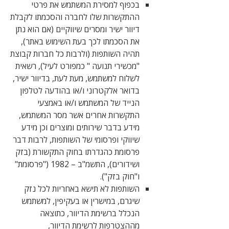
בכפוף למסירת המשתמש את פרטי
ההתקשרות שלו לחברה והסכמתו לקבלת
דיוור ישיר ומסרים שיווקיים (אם הוא נתן
את הסכמתו לכך בעת השימוש באתר),
תהיה השותפות (ולרבות כל חברות קבוצת
"מכשירי תנועה " כמפורט לעיל), רשאית
לשלוח למשתמש, מעת לעת, בדיוור ישיר,
בדואר אלקטרוני ו/או בהודעה לטלפון
הנייד של המשתמש ו/או באמצעי
התקשרות אחרים אשר מסר המשתמש,
מידע בדבר שירותים ומוצרים וכן מידע
שיווקי ופרסומי של השותפות, לרבות דבר
פרסומת כהגדרתו בחוק התקשורת (בזק
ושידורים), התשמ"ב – 1982 ("פרסומת"
ו"חוק בזק").
השותפות לא תישא באחריות לכל נזק
שיגרם, במישרין או בעקיפין, למשתמש
הנכלל ברשימת הדיוור, כתוצאה
מההצטרפות לרשימת הדיוור,