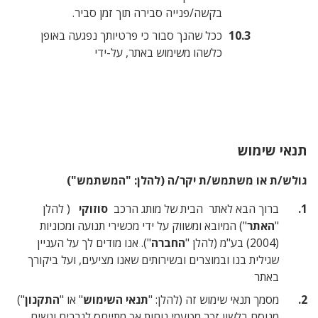
בקשה/פנייה סבירה תוך זמן סביר.
ככל שהנך סבור כי פרטיותך נפגעה באופן
כלשהו משימוש באתר, על-ידי
ש/ת יקר/ה (להלן: "המשתמש")
אתר הבית של מותג הרכב
סוזוקי
( להלן
יובא ומשווק על ידי מכשירי תנועה ומכוניות
החברה
"). אנו מודים לך על העניין
ובמוצרים ובשירותים שאנו מציעים, ועל ביקורך
ימוש זה (להלן: "
תנאי השימוש
" או "
התקנון
")
 זכר מטעמי נוחות אך מתייחס לגברים ונשים