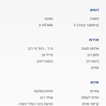
דגמים
ויטארה
סוויפט
קרוסאובר S-Cross
e-VITARA
מכירות
אולמות תצוגה
ח.י.ל - ניהול ציי רכב
מימון רכב
טרייד אין
ביטוח רכב
כספא ליסינג
מחירון
שירות
אחריות
טיפים והמלצות
שירות לקוחות
אביזרי רכב
קריאת שירות
הודעות בדבר הסדרי פשרה