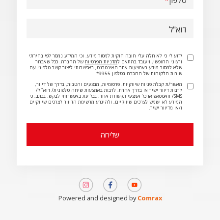
טלפון
דוא"ל
ידוע לי כי לא חלה עלי חובה חוקית למסור מידע. וכי המידע נמסר לפי בחירתי
ורצוני החופשי, ויעובד בהתאם ל
מדניות הפרטיות
של החברה. ככל שאבחר
שלא למסור מידע באמצעות אתר האינטרנט, באפשרותי ליצור קשר טלפוני עם
שירות הלקוחות של החברה בטלפון 9955*
מאשר/ת קבלת פניות שיווקיות. פרסומיות, מבצעים והטבות, בדרך של דיוור,
לרבות דיוור ישיר או בדרך אחרת. לרבות באמצעות שיחה טלפונית/ דוא״ל/
SMS/ וואטסאפ או כל אמצעי תקשורת אחר. בכל עת באפשרותי לבקש. בכתב, כי
המידע לא ישמש לצרכים שיווקיים, ולהיגרע מרשימת הדיוור לצרכים שיווקיים
ו/או מדיוור ישיר.
תמונה
תמונה
תמונה
Powered and designed by
Comrax