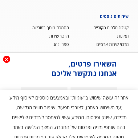
שירותים נוספים
קטלוג חלפים מקוריים
הסמכת מוסך כמורשה
תאונות
מרכזי שירות
מרכזי שירות ארציים
ספרי נהג
השאירו פרטים,
אודות
אנחנו נתקשר אליכם
בלוג
שאלות ותשובות
הצהרת נגישות
מדיניות פרטיות ותנאי שימוש
צור קשר
שם פרטי
שם משפחה
אתר זה עושה שימוש ב"עוגיות" ובאמצעים נוספים לאיסוף מידע
(על השימוש באתר), לצורכי תפעול, שיפור חווית הגלישה,
טלפון
מדידה, שיווק ופרסום. המידע עשוי להימסר לצדדים שלישיים
דוא"ל
בהם שותפי מדיה ופרסום של החברה. המשך הגלישה באתר
מהווה הסכמה לשימושים אלו.
קרא/י עוד במדיניות פרטיות