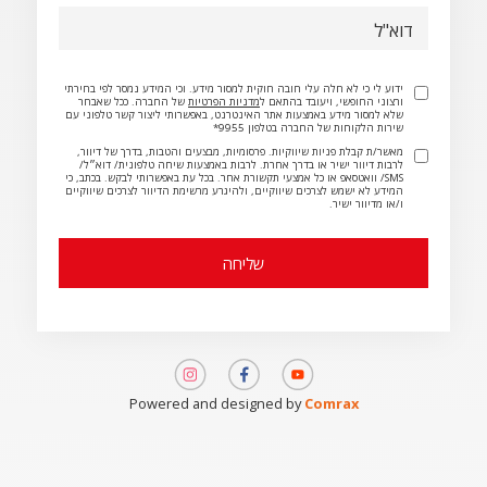
דוא"ל
ידוע לי כי לא חלה עלי חובה חוקית למסור מידע. וכי המידע נמסר לפי בחירתי
ורצוני החופשי, ויעובד בהתאם ל
מדניות הפרטיות
של החברה. ככל שאבחר
שלא למסור מידע באמצעות אתר האינטרנט, באפשרותי ליצור קשר טלפוני עם
שירות הלקוחות של החברה בטלפון 9955*
מאשר/ת קבלת פניות שיווקיות. פרסומיות, מבצעים והטבות, בדרך של דיוור,
לרבות דיוור ישיר או בדרך אחרת. לרבות באמצעות שיחה טלפונית/ דוא״ל/
SMS/ וואטסאפ או כל אמצעי תקשורת אחר. בכל עת באפשרותי לבקש. בכתב, כי
המידע לא ישמש לצרכים שיווקיים, ולהיגרע מרשימת הדיוור לצרכים שיווקיים
ו/או מדיוור ישיר.
תמונה
תמונה
תמונה
Powered and designed by
Comrax