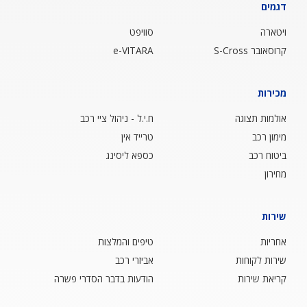
דגמים
ויטארה
סוויפט
קרוסאובר S-Cross
e-VITARA
מכירות
אולמות תצוגה
ח.י.ל - ניהול ציי רכב
מימון רכב
טרייד אין
ביטוח רכב
כספא ליסינג
מחירון
שירות
אחריות
טיפים והמלצות
שירות לקוחות
אביזרי רכב
קריאת שירות
הודעות בדבר הסדרי פשרה