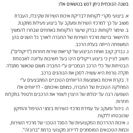
בשנה הנוכחית ניתן דגש בנושאים אלו:
א. ביצועי סקרי לקוחות לבדיקת איכות השירות שקיבלו, העברת
משוב על כך למרכזי השירות ומעקב על ביצוע פעילות מתקנת.
ב. שימור לקוחות: נבדק שיעור הלקוחות באחוזים שבחרו להמשיך
ולהישאר ברשת מרכזי השירות של החברה לאורך כל השנים בהן
המשפחה הייתה בעלת הרכב.
ג. נבדק קצב ואחוז הביצוע של קריאות שירות חוזרות ("ריקולים").
חשוב לציין כי ביצוע ריקולים הינו בעל חשיבות עליונה לאבטחת
הבטיחות של כלי הרכב הנמכרים ע"י החברה משום שכאשר מתגלה
תקלה גורפת היא עשויה לסכן את הנוהגים ברכב.
ד. בקרת איכות באמצעות הדיווחים הטכניים המתבצעים ע"י
המחלקה הטכנית של החברה, כמותם ואיכותם - לדיווחים אלו
השפעה רבה על יכולתו של היצרן לשפר את הרכבים ולטפל בתקלות
חוזרות.
ה. ניהול ומעקב על עמידת מרכזי השירות בזמני הטיפול והתיקון
שהובטחו ללקוח.
ו. איכות ההדרכות המקצועיות של הסגל הטכני של מרכזי השירות,
וכמות הטכנאים המוסמכים לדירוג מקצועי ברמת "ברונזה".