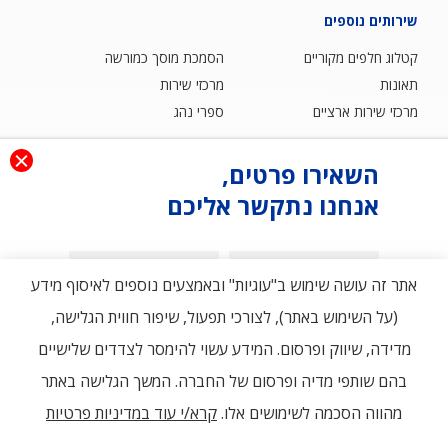
שירותים נוספים
קטלוג חלפים מקוריים
הסמכת מוסך כמורשה
תאונות
מרכזי שירות
מרכזי שירות ארציים
ספרי נהג
השאירו פרטים,
אודות
אנחנו נתקשר אליכם
בלוג
שאלות ותשובות
הצהרת נגישות
מדיניות פרטיות ותנאי שימוש
צור קשר
שם פרטי
שם משפחה
אתר זה עושה שימוש ב"עוגיות" ובאמצעים נוספים לאיסוף מידע
(על השימוש באתר), לצורכי תפעול, שיפור חווית הגלישה,
טלפון
מדידה, שיווק ופרסום. המידע עשוי להימסר לצדדים שלישיים
דוא"ל
בהם שותפי מדיה ופרסום של החברה. המשך הגלישה באתר
מהווה הסכמה לשימושים אלו.
קרא/י עוד במדיניות פרטיות
תמונה
ידוע לי כי לא חלה עלי חובה חוקית למסור מידע. וכי המידע נמסר לפי
בחירתי ורצוני החופשי, ויעובד בהתאם ל
מדניות הפרטיות
של החברה. ככל
רמת