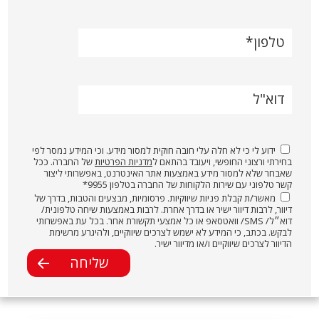
טלפון
דוא"ל
ידוע לי כי לא חלה עלי חובה חוקית למסור מידע. וכי המידע נמסר לפי
בחירתי ורצוני החופשי, ויעובד בהתאם ל
מדניות הפרטיות
של החברה. ככל
שאבחר שלא למסור מידע באמצעות אתר האינטרנט, באפשרותי ליצור
קשר טלפוני עם שירות הלקוחות של החברה בטלפון 9955*
מאשר/ת קבלת פניות שיווקיות. פרסומיות, מבצעים והטבות, בדרך של
דיוור, לרבות דיוור ישיר או בדרך אחרת. לרבות באמצעות שיחה טלפונית/
דוא״ל/ SMS/ וואטסאפ או כל אמצעי תקשורת אחר. בכל עת באפשרותי
לבקש. בכתב, כי המידע לא ישמש לצרכים שיווקיים, ולהיגרע מרשימת
הדיוור לצרכים שיווקיים ו/או מדיוור ישיר.