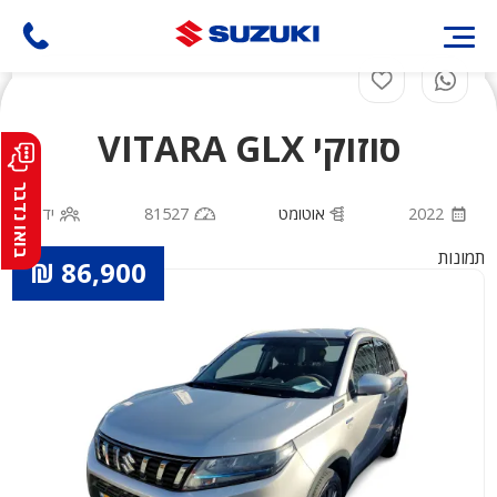
דילוג
לתוכן
העיקרי
סוזוקי VITARA GLX
בואו נדבר
2022
אוטומט
81527
יד 1
תמונות
86,900 ₪