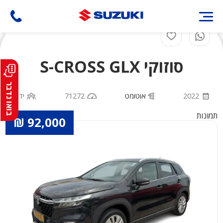
דילוג
לתוכן
העיקרי
סוזוקי S-CROSS GLX
בואו נדבר
2022
אוטומט
71272
יד 1
תמונות
92,000 ₪