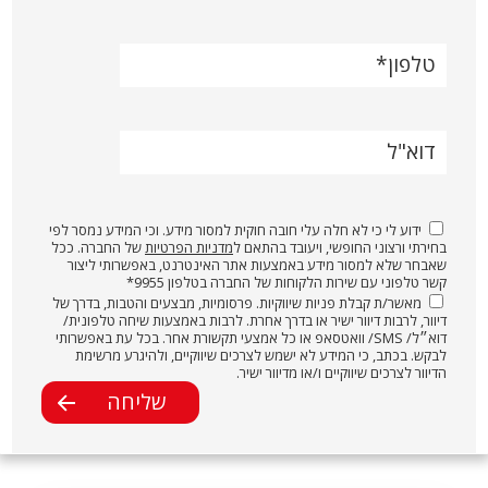
טלפון
דוא"ל
ידוע לי כי לא חלה עלי חובה חוקית למסור מידע. וכי המידע נמסר לפי
בחירתי ורצוני החופשי, ויעובד בהתאם ל
מדניות הפרטיות
של החברה. ככל
שאבחר שלא למסור מידע באמצעות אתר האינטרנט, באפשרותי ליצור
קשר טלפוני עם שירות הלקוחות של החברה בטלפון 9955*
מאשר/ת קבלת פניות שיווקיות. פרסומיות, מבצעים והטבות, בדרך של
דיוור, לרבות דיוור ישיר או בדרך אחרת. לרבות באמצעות שיחה טלפונית/
דוא״ל/ SMS/ וואטסאפ או כל אמצעי תקשורת אחר. בכל עת באפשרותי
לבקש. בכתב, כי המידע לא ישמש לצרכים שיווקיים, ולהיגרע מרשימת
הדיוור לצרכים שיווקיים ו/או מדיוור ישיר.