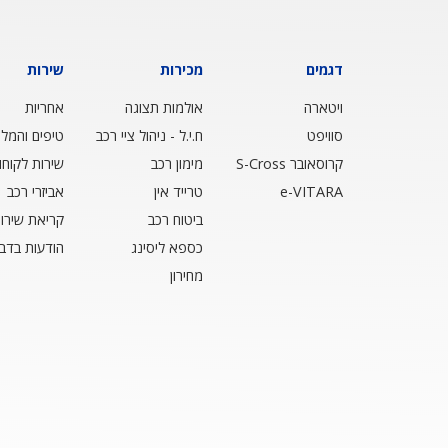
דגמים
מכירות
שירות
ויטארה
אולמות תצוגה
אחריות
סוויפט
ח.י.ל - ניהול ציי רכב
טיפים והמלצ
קרוסאובר S-Cross
מימון רכב
שירות לקוחו
e-VITARA
טרייד אין
אביזרי רכב
ביטוח רכב
קריאת שירו
כספא ליסינג
הודעות בדב
מחירון