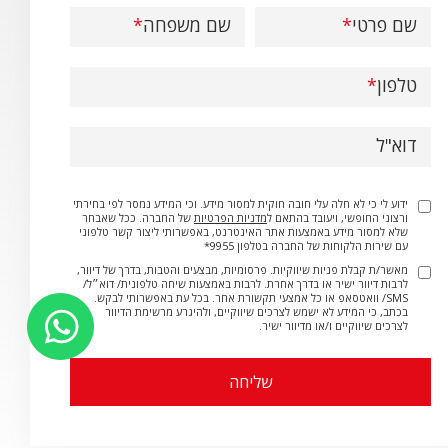
שם פרטי
שם משפחה
טלפון
דוא"ל
ידוע לי כי לא חלה עלי חובה חוקית למסור מידע. וכי המידע נמסר לפי בחירתי
ורצוני החופשי, ויעובד בהתאם ל
מדניות הפרטיות
של החברה. ככל שאבחר
שלא למסור מידע באמצעות אתר האינטרנט, באפשרותי ליצור קשר טלפוני
עם שירות הלקוחות של החברה בטלפון 9955*
מאשר/ת קבלת פניות שיווקיות. פרסומיות, מבצעים והטבות, בדרך של דיוור,
לרבות דיוור ישיר או בדרך אחרת. לרבות באמצעות שיחה טלפונית/ דוא״ל/
SMS/ וואטסאפ או כל אמצעי תקשורת אחר. בכל עת באפשרותי לבקש.
בכתב, כי המידע לא ישמש לצרכים שיווקיים, ולהיגרע מרשימת הדיוור
לצרכים שיווקיים ו/או מדיוור ישיר.