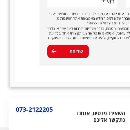
דוא"ל
מידע. וכי המידע נמסר לפי בחירתי ורצוני החופשי, ויעובד
בחר שלא למסור מידע באמצעות אתר האינטרנט,
של החברה בטלפון 9955*
בצעים והטבות, בדרך של דיוור, לרבות דיוור ישיר או בדרך
אחרת. לרבות באמצעות שיחה טלפונית/ דוא״ל/ SMS/ וואטסאפ או כל אמצעי תקשורת אחר. בכל עת
ים שיווקיים, ולהיגרע מרשימת הדיוור לצרכים שיווקיים
073-2122205
השאירו פרטים, אנחנו
נתקשר אליכם