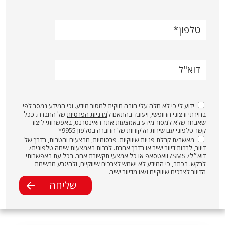
טלפון
דוא"ל
ידוע לי כי לא חלה עלי חובה חוקית למסור מידע. וכי המידע נמסר לפי
בחירתי ורצוני החופשי, ויעובד בהתאם ל
מדניות הפרטיות
של החברה. ככל
שאבחר שלא למסור מידע באמצעות אתר האינטרנט, באפשרותי ליצור
קשר טלפוני עם שירות הלקוחות של החברה בטלפון 9955*
מאשר/ת קבלת פניות שיווקיות. פרסומיות, מבצעים והטבות, בדרך של
דיוור, לרבות דיוור ישיר או בדרך אחרת. לרבות באמצעות שיחה טלפונית/
דוא״ל/ SMS/ וואטסאפ או כל אמצעי תקשורת אחר. בכל עת באפשרותי
לבקש. בכתב, כי המידע לא ישמש לצרכים שיווקיים, ולהיגרע מרשימת
הדיוור לצרכים שיווקיים ו/או מדיוור ישיר.