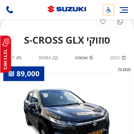
דילוג
לתוכן
העיקרי
סוזוקי S-CROSS GLX
בואו נדבר
2022
אוטומט
83683
יד 1
תמונות
89,000 ₪