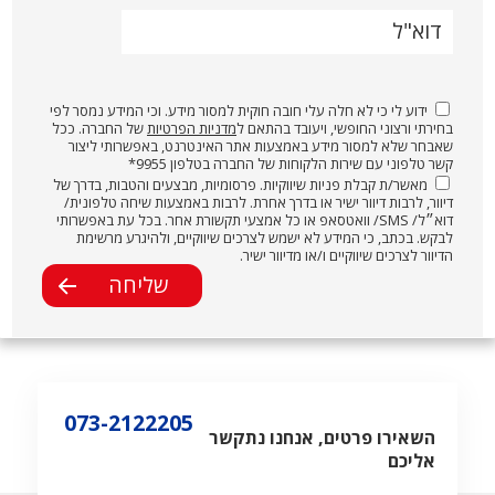
דוא"ל
ידוע לי כי לא חלה עלי חובה חוקית למסור מידע. וכי המידע נמסר לפי
בחירתי ורצוני החופשי, ויעובד בהתאם ל
מדניות הפרטיות
של החברה. ככל
שאבחר שלא למסור מידע באמצעות אתר האינטרנט, באפשרותי ליצור
קשר טלפוני עם שירות הלקוחות של החברה בטלפון 9955*
מאשר/ת קבלת פניות שיווקיות. פרסומיות, מבצעים והטבות, בדרך של
דיוור, לרבות דיוור ישיר או בדרך אחרת. לרבות באמצעות שיחה טלפונית/
דוא״ל/ SMS/ וואטסאפ או כל אמצעי תקשורת אחר. בכל עת באפשרותי
לבקש. בכתב, כי המידע לא ישמש לצרכים שיווקיים, ולהיגרע מרשימת
הדיוור לצרכים שיווקיים ו/או מדיוור ישיר.
073-2122205
השאירו פרטים, אנחנו נתקשר
אליכם