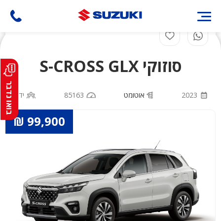
דילוג
לתוכן
העיקרי
סוזוקי S-CROSS GLX
בואו נדבר
2023
אוטומט
85163
יד 1
99,900 ₪