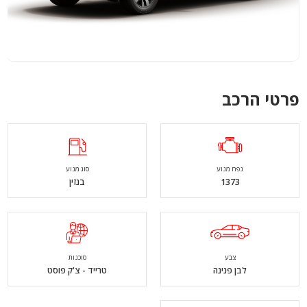
פרטי הרכב
נפח מנוע
סוג מנוע
1373
בנזין
צבע
סוכנות
לבן פנינה
טרייד - צ'ק פוסט