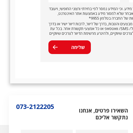
מידע. וכי המידע נמסר לפי בחירתי ורצוני החופשי, ויעובד
בחר שלא למסור מידע באמצעות אתר האינטרנט,
של החברה בטלפון 9955*
בצעים והטבות, בדרך של דיוור, לרבות דיוור ישיר או בדרך
אחרת. לרבות באמצעות שיחה טלפונית/ דוא״ל/ SMS/ וואטסאפ או כל אמצעי תקשורת אחר. בכל עת
ים שיווקיים, ולהיגרע מרשימת הדיוור לצרכים שיווקיים
073-2122205
השאירו פרטים, אנחנו
נתקשר אליכם