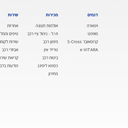
דגמים
מכירות
שירות
ויטארה
אולמות תצוגה
אחריות
סוויפט
ח.י.ל - ניהול ציי רכב
טיפים והמלצ
קרוסאובר S-Cross
מימון רכב
שירות לקוחו
e-VITARA
טרייד אין
אביזרי רכב
ביטוח רכב
קריאת שירו
כספא ליסינג
הודעות בדב
מחירון