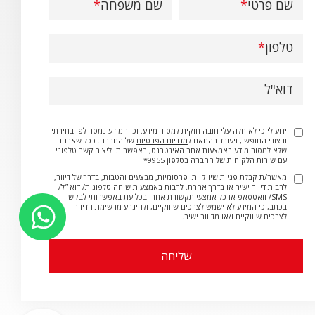
שם פרטי
שם משפחה
טלפון
דוא"ל
ידוע לי כי לא חלה עלי חובה חוקית למסור מידע. וכי המידע נמסר לפי בחירתי
ורצוני החופשי, ויעובד בהתאם ל
מדניות הפרטיות
של החברה. ככל שאבחר
שלא למסור מידע באמצעות אתר האינטרנט, באפשרותי ליצור קשר טלפוני
עם שירות הלקוחות של החברה בטלפון 9955*
מאשר/ת קבלת פניות שיווקיות. פרסומיות, מבצעים והטבות, בדרך של דיוור,
לרבות דיוור ישיר או בדרך אחרת. לרבות באמצעות שיחה טלפונית/ דוא״ל/
SMS/ וואטסאפ או כל אמצעי תקשורת אחר. בכל עת באפשרותי לבקש.
בכתב, כי המידע לא ישמש לצרכים שיווקיים, ולהיגרע מרשימת הדיוור
לצרכים שיווקיים ו/או מדיוור ישיר.