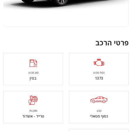
פרטי הרכב
נפח מנוע
סוג מנוע
1373
בנזין
צבע
סוכנות
כסוף מטאלי
טרייד - אשדוד