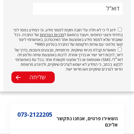
דוא"ל
ידוע לי כי לא חלה עלי חובה חוקית למסור מידע. וכי המידע נמסר לפי
בחירתי ורצוני החופשי, ויעובד בהתאם ל
מדניות הפרטיות
של החברה. ככל
שאבחר שלא למסור מידע באמצעות אתר האינטרנט, באפשרותי ליצור
קשר טלפוני עם שירות הלקוחות של החברה בטלפון 9955*
מאשר/ת קבלת פניות שיווקיות. פרסומיות, מבצעים והטבות, בדרך של
דיוור, לרבות דיוור ישיר או בדרך אחרת. לרבות באמצעות שיחה טלפונית/
דוא״ל/ SMS/ וואטסאפ או כל אמצעי תקשורת אחר. בכל עת באפשרותי
לבקש. בכתב, כי המידע לא ישמש לצרכים שיווקיים, ולהיגרע מרשימת
הדיוור לצרכים שיווקיים ו/או מדיוור ישיר.
073-2122205
השאירו פרטים, אנחנו נתקשר
אליכם