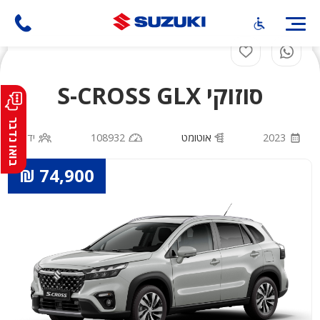
דילוג
לתוכן
העיקרי
סוזוקי S-CROSS GLX
בואו נדבר
2023
אוטומט
108932
יד 1
74,900 ₪