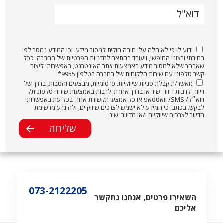
דוא"ל
ידוע לי כי לא חלה עלי חובה חוקית למסור מידע. וכי המידע נמסר לפי
בחירתי ורצוני החופשי, ויעובד בהתאם ל
מדניות הפרטיות
של החברה. ככל
שאבחר שלא למסור מידע באמצעות אתר האינטרנט, באפשרותי ליצור
קשר טלפוני עם שירות הלקוחות של החברה בטלפון 9955*
מאשר/ת קבלת פניות שיווקיות. פרסומיות, מבצעים והטבות, בדרך של
דיוור, לרבות דיוור ישיר או בדרך אחרת. לרבות באמצעות שיחה טלפונית/
דוא״ל/ SMS/ וואטסאפ או כל אמצעי תקשורת אחר. בכל עת באפשרותי
לבקש. בכתב, כי המידע לא ישמש לצרכים שיווקיים, ולהיגרע מרשימת
הדיוור לצרכים שיווקיים ו/או מדיוור ישיר.
073-2122205
השאירו פרטים, אנחנו נתקשר
אליכם