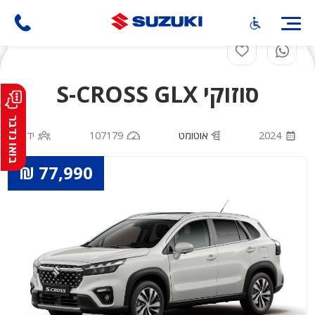
דילוג
לתוכן
העיקרי
סוזוקי S-CROSS GLX
בואו נדבר
2024
אוטומט
107179
יד 1
77,990 ₪