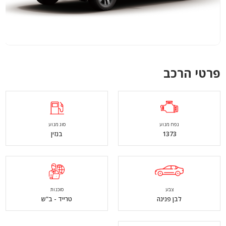
פרטי הרכב
נפח מנוע
סוג מנוע
1373
בנזין
צבע
סוכנות
לבן פנינה
טרייד - ב"ש