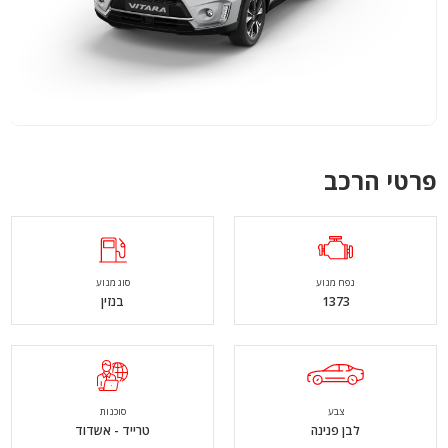
פרטי הרכב
נפח מנוע
סוג מנוע
1373
בנזין
צבע
סוכנות
לבן פנינה
טרייד - אשדוד