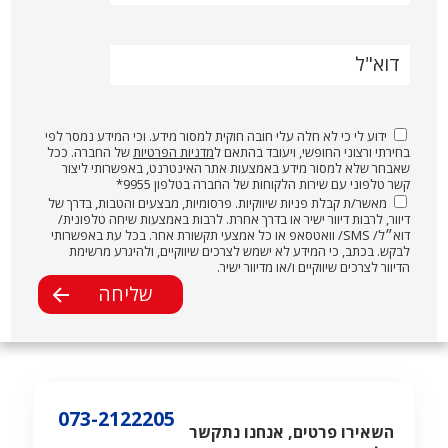
דוא"ל
ידוע לי כי לא חלה עלי חובה חוקית למסור מידע. וכי המידע נמסר לפי
בחירתי ורצוני החופשי, ויעובד בהתאם ל
מדניות הפרטיות
של החברה. ככל
שאבחר שלא למסור מידע באמצעות אתר האינטרנט, באפשרותי ליצור
קשר טלפוני עם שירות הלקוחות של החברה בטלפון 9955*
מאשר/ת קבלת פניות שיווקיות. פרסומיות, מבצעים והטבות, בדרך של
דיוור, לרבות דיוור ישיר או בדרך אחרת. לרבות באמצעות שיחה טלפונית/
דוא״ל/ SMS/ וואטסאפ או כל אמצעי תקשורת אחר. בכל עת באפשרותי
לבקש. בכתב, כי המידע לא ישמש לצרכים שיווקיים, ולהיגרע מרשימת
הדיוור לצרכים שיווקיים ו/או מדיוור ישיר.
073-2122205
השאירו פרטים, אנחנו נתקשר