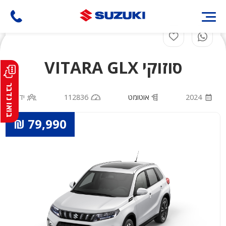
דילוג
לתוכן
העיקרי
סוזוקי VITARA GLX
בואו נדבר
2024
אוטומט
112836
יד 1
79,990 ₪