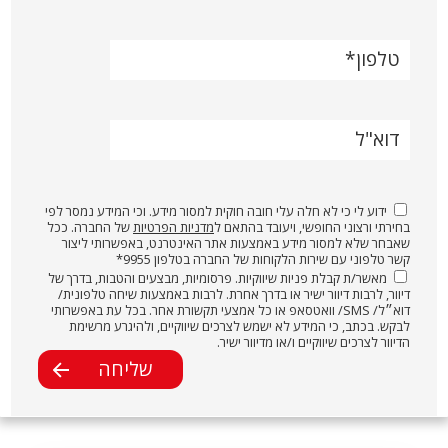
טלפון
דוא"ל
ידוע לי כי לא חלה עלי חובה חוקית למסור מידע. וכי המידע נמסר לפי
בחירתי ורצוני החופשי, ויעובד בהתאם ל
מדניות הפרטיות
של החברה. ככל
שאבחר שלא למסור מידע באמצעות אתר האינטרנט, באפשרותי ליצור
קשר טלפוני עם שירות הלקוחות של החברה בטלפון 9955*
מאשר/ת קבלת פניות שיווקיות. פרסומיות, מבצעים והטבות, בדרך של
דיוור, לרבות דיוור ישיר או בדרך אחרת. לרבות באמצעות שיחה טלפונית/
דוא״ל/ SMS/ וואטסאפ או כל אמצעי תקשורת אחר. בכל עת באפשרותי
לבקש. בכתב, כי המידע לא ישמש לצרכים שיווקיים, ולהיגרע מרשימת
הדיוור לצרכים שיווקיים ו/או מדיוור ישיר.