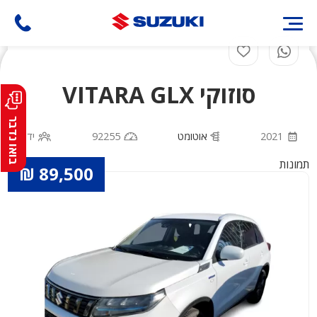
דילוג
לתוכן
העיקרי
סוזוקי VITARA GLX
בואו נדבר
2021
אוטומט
92255
יד 1
תמונות
89,500 ₪