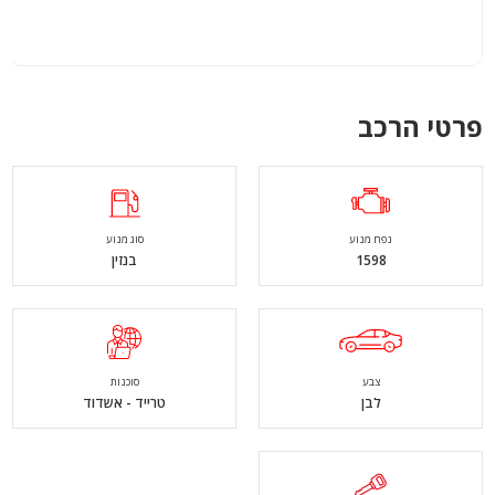
פרטי הרכב
נפח מנוע
סוג מנוע
1598
בנזין
צבע
סוכנות
לבן
טרייד - אשדוד