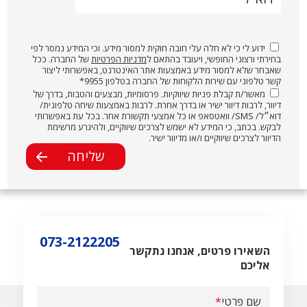
ידוע לי כי לא חלה עלי חובה חוקית למסור מידע. וכי המידע נמסר לפי
בחירתי ורצוני החופשי, ויעובד בהתאם ל
מדניות הפרטיות
של החברה. ככל
שאבחר שלא למסור מידע באמצעות אתר האינטרנט, באפשרותי ליצור
קשר טלפוני עם שירות הלקוחות של החברה בטלפון 9955*
מאשר/ת קבלת פניות שיווקיות. פרסומיות, מבצעים והטבות, בדרך של
דיוור, לרבות דיוור ישיר או בדרך אחרת. לרבות באמצעות שיחה טלפונית/
דוא״ל/ SMS/ וואטסאפ או כל אמצעי תקשורת אחר. בכל עת באפשרותי
לבקש. בכתב, כי המידע לא ישמש לצרכים שיווקיים, ולהיגרע מרשימת
הדיוור לצרכים שיווקיים ו/או מדיוור ישיר.
073-2122205
השאירו פרטים, אנחנו נתקשר
אליכם
שם פרטי