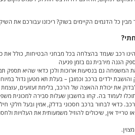
 מבין כל הדגמים הקיימים בשוק? ריכזנו עבורכם את השיק
תי?
נו רכב שעמד בהצלחה בכל מבחני הבטיחות, כולל את כל 
פק הגנה מירבית גם בזמן פגיעה
 המשפחה גם בנסיעות ארוכות ולכן כדאי שהיא תספק תמי
והושבת ילדים ברכב וכמובן – בעלת תא מטען גדול במיוח
וק את יכולת ההאצה של הרכב, בלימת זעזועים, עוצמת ה
רכב. כדאי לבחור ברכב חסכוני בדלק, אמין ובעל חלקי חיל
או טרייד אין, שיכולים להוזיל משמעותית את העלויות ולח
וין.