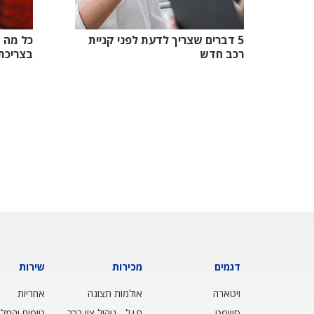
לפני קניית רכב חדש
דלק
5 דברים שצריך לדעת לפני קניית
כל מה ש
רכב חדש
בצריכת
דגמים
מכירות
שירות
ויטארה
אולמות תצוגה
אחריות
סוויפט
ח.י.ל - ניהול ציי רכב
טיפים והמלצ