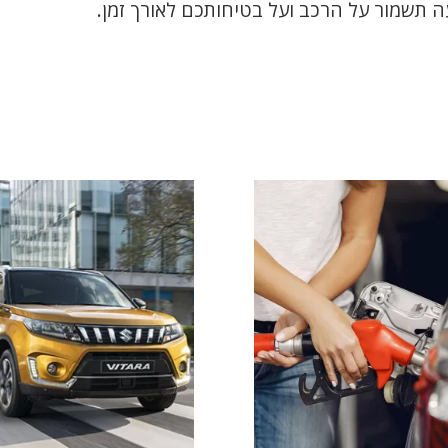
ה תשמור על הרכב ועל בטיחותכם לאורך זמן.
סוזוקי ויטארה טורבו
נכנסת לעידן ה-SUVT
עם עיצוב עדכני ומעודן, תא
נוסעים אלגנטי, מנועי 1.0
ה שצריך לדעת
ו-1.4 ליטר טורבו, מפרט
יסכון בצריכת